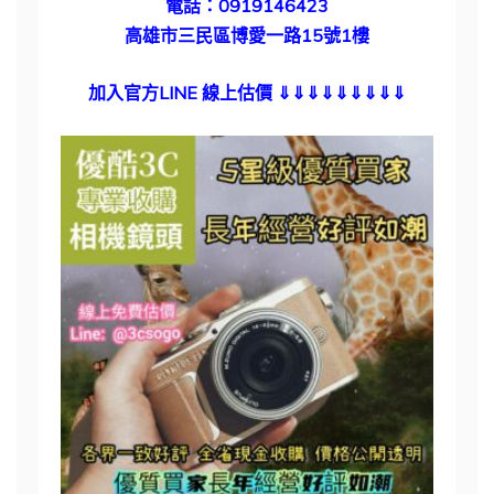
電話：0919146423
高雄市三民區博愛一路15號1樓
加入官方LINE 線上估價
⇓⇓⇓⇓⇓⇓⇓⇓⇓