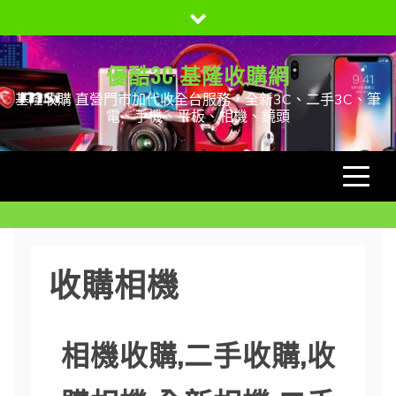
Skip
to
content
優酷3C 基隆收購網
基隆收購 直營門市加代收全台服務，全新3C、二手3C、筆
電、手機、平板、相機、鏡頭
收購相機
相機收購
,
二手收購
,
收