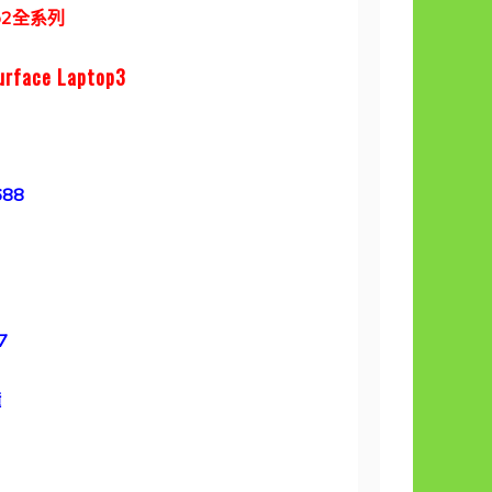
Go2全系列
urface Laptop3
688
7
鐘