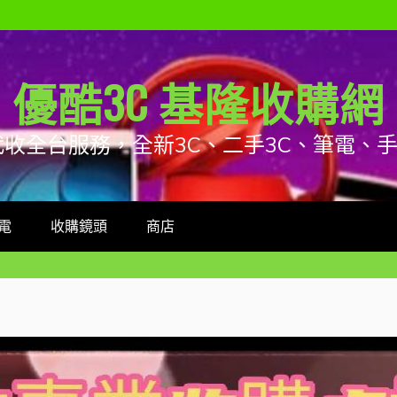
優酷3C 基隆收購網
代收全台服務，全新3C、二手3C、筆電、
電
收購鏡頭
商店