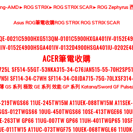
ing-AMD
►
ROG STRIX
►
ROG STRIX SCAR
►
ROG Zephyrus
Asus ROG
筆電收購
ROG STRIX
ROG STRIX SCAR
QE-0021C5900HXG513QM-0101C5900HXGA401IV-0152E4
1IV-0152E4900HSGA401IV-0132D4900HSGA401IU-0202E4
ACER筆電收購
725L SF514-55GT-53NKA315-34-C76JAN515-55-70H2SP5
7N5l SF114-34-C7WH SF114-34-C0JDA715-75G-70LXSF314
薄 GS 系列
極致 GE 系列
效能 GP 系列
Katana/Sword GF
Pulse
K-219TWGS66 11UE-245TW15M A11UEK-088TW15M A11SEK
SGS-012TWGS66 10UG-450TWGS66 10SE-413TWGE66 10
E-263TW GP66 11UG-007TW GP66 11UH-401TWGP65 10S
UE-011TW15 A11UC-073TWGF75 10UEK-068TWGL66 11UD