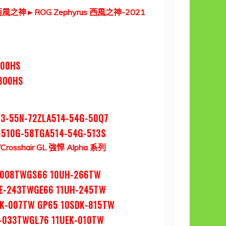
西風之神
►
ROG Zephyrus
西風之神-2021
900HS
800HS
13-55N-72ZLA514-54G-50Q7
-510G-58TGA514-54G-513S
/Crosshair GL
強悍 Alpha 系列
-008TWGS66 10UH-266TW
UE-243TWGE66 11UH-245TW
FK-007TW GP65 10SDK-815TW
K-033TWGL76 11UEK-010TW