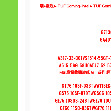
潮•電競
►TUF Gaming-Inte
l
►
TUF Gam
G713
GA40
A317-33-C01VSF514-55GT-
A515-56G-58U0A517-52-5
MSI筆電收購
旗艦 GT 系列
輕
GT76 10SF-033TWA11SE
GS75 10SF-879TWGS66 10
GE75 10SGS-246TWGE76 10U
GF66 11SC-036TWGF76 11