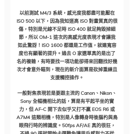
以前測試 M4/3 系統，感光度我都盡可能壓在
ISO 500 以下，因為我知道高 ISO 對畫質真的很
傷，特別是光線不足時 ISO 400 就足夠毀掉細
節，所以 OM-1 這次的高感光度表現才會讓我
如此驚訝！ISO 1600 都還是工作值，就連寬容
度也有顯著的提升。過去 O 家選單真的是出了
名的複雜，有時要找一項功能卻得來回翻找好幾
次才會意外瞄到，現在的新介面算是砍掉重練且
支援觸控操作。
一般對焦表現若是要跟主流的 Canon、Nikon、
Sony 全幅機相比的話，算是有平起平坐的實
力，但 AF-C 開下去似乎又打不贏 EOS R6 或
A7M4 這類相機，特別是人像轉身時後腦杓與鳥
眼飛行時的辨識度。50fps AF/AE 真的很狂，
不過 90 張就開始卡彈難免讓用戶感到力不從