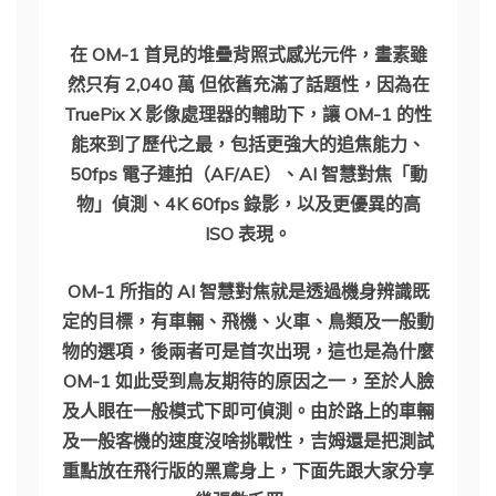
在 OM-1 首見的堆疊背照式感光元件，畫素雖
然只有 2,040 萬 但依舊充滿了話題性，因為在
TruePix X 影像處理器的輔助下，讓 OM-1 的性
能來到了歷代之最，包括更強大的追焦能力、
50fps 電子連拍（AF/AE）、AI 智慧對焦「動
物」偵測、4K 60fps 錄影，以及更優異的高
ISO 表現。
OM-1 所指的 AI 智慧對焦就是透過機身辨識既
定的目標，有車輛、飛機、火車、鳥類及一般動
物的選項，後兩者可是首次出現，這也是為什麼
OM-1 如此受到鳥友期待的原因之一，至於人臉
及人眼在一般模式下即可偵測。由於路上的車輛
及一般客機的速度沒啥挑戰性，吉姆還是把測試
重點放在飛行版的黑鳶身上，下面先跟大家分享