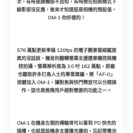
次，有時是誤觸卻不自知，有時想在拍照模式下
錄影卻沒反應，後來才知道這是相機的預設值，
OM-1 你好樣的！
576 萬點更新率達 120fps 的電子觀景窗細膩度
真的沒話說，機背的翻轉螢幕支援選單觸控與觸
控拍攝，螢幕解析度為 3.0 吋 162 萬點，原廠
也聽取許多打鳥人士的專業建議，將「AF-O」
按鍵加入 OM-1，讓對焦與快門釋放可以分開操
作，這也是進階用戶絕對需要的功能之一。
OM-1 在機身左側的傳輸埠可以看到 PD 快充的
插槽，也就是說機身支援邊充邊拍，忘記帶電池