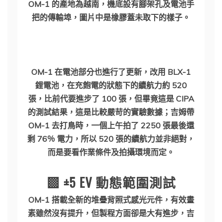
OM-1 的產地為越南，機底設有腳架孔及電池手
把的傳輸埠，圖片中是橡膠蓋未取下的樣子。
OM-1 在電池部分也進行了更新，改用 BLX-1
鋰電池，在充飽電的狀態下的續航力約 520
張，比前代要進步了 100 張，但畢竟這是 CIPA
的測試結果，這是比較嚴苛的實驗數據；吉姆帶
OM-1 去打鳥時，一個上午拍了 2250 張最後還
剩 76％ 電力，所以 520 張的續航力並非絕對，
而是要看作業條件及拍攝環境而定。
▩ ±5 EV 動態範圍測試
OM-1 搭載全新的堆疊背照式感光元件，有效畫
素雖然沒有提升，但製程方面卻是大有進步，吉