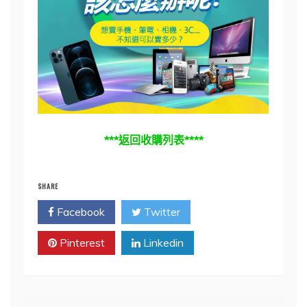
***返回收購列表****
SHARE
Facebook
Twitter
Pinterest
Linkedin