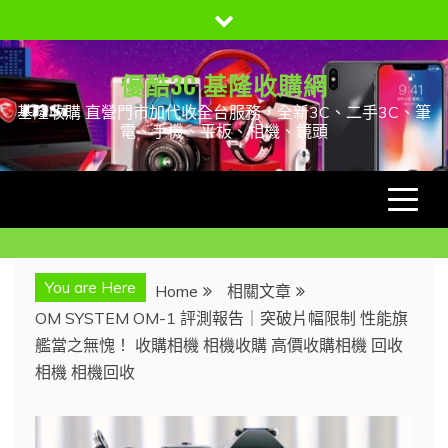
Skip
to
content
優酷3C 基隆收購網
基隆收購 直營門市加代收全台服務，全新3C、二手3C、筆
電、手機、平板、相機、鏡頭
You are Here
Home
相關文章
OM SYSTEM OM-1 評測報告｜突破片幅限制 性能旗
艦當之無愧！ 收購相機 相機收購 高價收購相機 回收
相機 相機回收