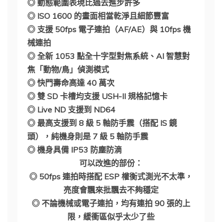
◎ 動態範圍表現比過去進步許多
◎ ISO 1600 的畫面相當乾淨且細節豐富
◎ 支援 50fps 電子連拍（AF/AE）與 10fps 機
械連拍
◎ 全新 1053 點全十字型對焦系統、AI 智慧對
焦「動物/鳥」偵測模式
◎ 快門壽命高達 40 萬次
◎ 雙 SD 卡槽均支援 USH-II 規格記憶卡
◎ Live ND 支援到 ND64
◎ 最高支援到 8 級 5 軸防手震（搭配 IS 鏡
頭），純機身則是 7 級 5 軸防手震
◎ 機身具備 IP53 防塵防滴
可以改進的部份：
◎ 50fps 連拍時搭配 ESP 權衡式測光不太準，
亮度會飄來批飄去不夠穩定
◎ 不論機械或電子連拍，均有連拍 90 張的上
限，緩衝區似乎太少了些