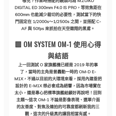
哪兒？作業時搭配的鏡頭均為 M.ZUIKO
DIGITAL ED 300mm F4.0 IS PRO，等效焦距在
600mm 也能減少裁切的必要性，測試當下的快
門固定在 1/2000s～1/2500s 之間，並搭配 C-
AF 與 50fps 來抓拍在天空遨翔的黑鳶。
▩ OM SYSTEM OM-1 使用心得
與結語
上一回測試 O 家旗艦機已經是 2019 年的事
了，當時的主角是曾轟動一時的 OM-D E-
M1X，不過以目前的大環境來看，採用內建垂把
設計的 E-M1X 想必會成為絕響，因為市場實在
太小，還是專心把標準旗艦給顧好再說吧！回到
主題～這次 OM-1 不論是影像表現、選單介面
的友善度、對焦及連拍的可靠度都刷新我的三
觀，這次的升級真的讓我相當有感。