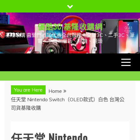
Skip
to
content
優酷3C 基隆收購網
基隆收購 直營門市加代收全台服務，全新3C、二手3C、筆
電、手機、平板、相機、鏡頭
You are Here
Home
任天堂 Nintendo Switch（OLED款式）白色 台灣公
司貨基隆收購
任天堂 Nintendo