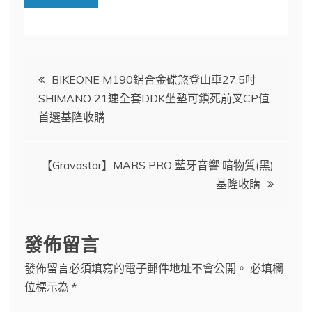
文
BIKEONE M190鋁合金碟煞登山車27.5吋
SHIMANO 21速全套DDK坐墊可鎖死前叉CP值
章
首選基隆收購
導
【Gravastar】MARS PRO 藍牙音響 暗物質(黑)
覽
基隆收購
發佈留言
發佈留言必須填寫的電子郵件地址不會公開。
必填欄
位標示為
*