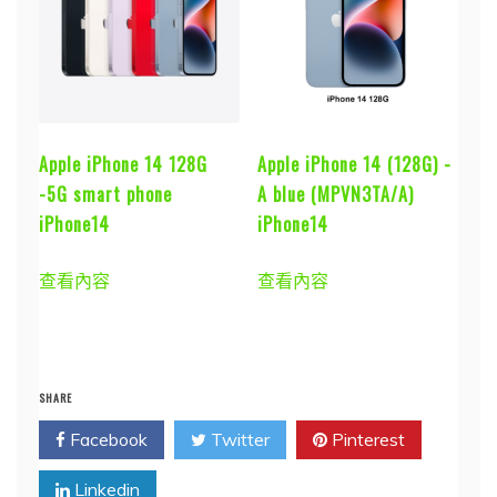
Apple iPhone 14 128G
Apple iPhone 14 (128G) -
-5G smart phone
A blue (MPVN3TA/A)
iPhone14
iPhone14
查看內容
查看內容
SHARE
Facebook
Twitter
Pinterest
Linkedin