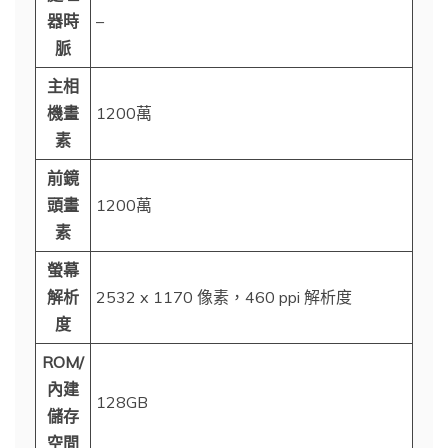
器時
–
脈
主相
機畫
1200萬
素
前鏡
頭畫
1200萬
素
螢幕
解析
2532 x 1170 像素，460 ppi 解析度
度
ROM/
內建
128GB
儲存
空間