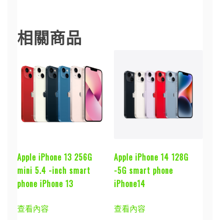
仿生晶片,
相關商品
Apple iPhone 13 256G
Apple iPhone 14 128G
mini 5.4 -inch smart
-5G smart phone
phone iPhone 13
iPhone14
查看內容
查看內容