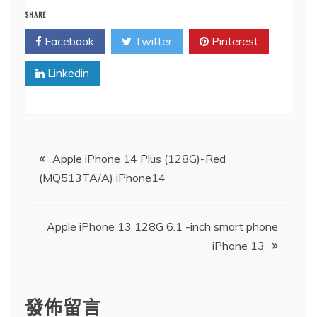
SHARE
Facebook
Twitter
Pinterest
Linkedin
文
Apple iPhone 14 Plus (128G)-Red
(MQ513TA/A) iPhone14
章
導
Apple iPhone 13 128G 6.1 -inch smart phone
iPhone 13
覽
發佈留言