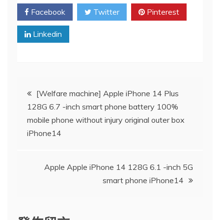
Facebook
Twitter
Pinterest
Linkedin
文
[Welfare machine] Apple iPhone 14 Plus
128G 6.7 -inch smart phone battery 100%
章
mobile phone without injury original outer box
iPhone14
導
覽
Apple Apple iPhone 14 128G 6.1 -inch 5G
smart phone iPhone14