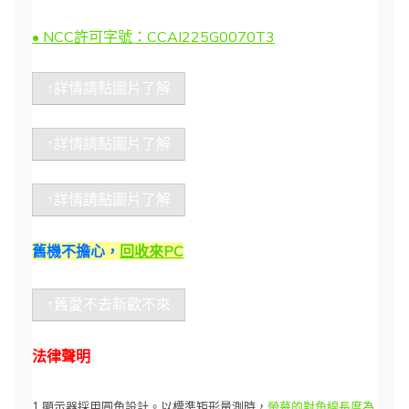
• NCC許可字號：CCAI225G0070T3
↑詳情請點圖片了解
↑詳情請點圖片了解
↑詳情請點圖片了解
舊機不擔心，
回收來PC
↑舊愛不去新歡不來
法律聲明
1.顯示器採用圓角設計。以標準矩形量測時，
螢幕的對角線長度為