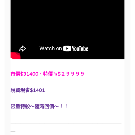
市價$31400．特價↘$２９９９９
現買現省$1401
限量特殺～隨時回價～！！
———————————————————————
—