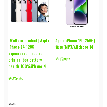
[Welfare product] Apple
Apple iPhone 14 (256G)-
iPhone 14 128G
紫色(MP3/A)iphone 14
appearance -free no -
查看內容
original box battery
health 100%iPhone14
查看內容
SHARE