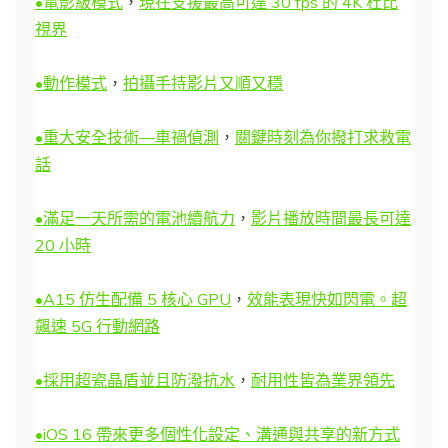
•電影級模式
，
現在支援最高可達 30 fps 的 4K 杜比
視界
•動作模式
，
拍攝手持影片又順又穩
•重大安全技術—車禍偵測
，
關鍵時刻為你撥打求救電
話
•滿足一天所需的電池續航力
，
影片播放時間最長可達
20 小時
•A15 仿生配備 5 核心 GPU
，
效能表現快如閃電。超
飆速 5G 行動網路
•採用超瓷晶盾並且防潑抗水
，
耐用性皆為業界領先
•iOS 16 帶來更多個性化設定、溝通與共享的新方式