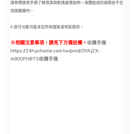
請參閱使用手冊了解清潔與乾燥處理說明。液體造成的損壞並不在
保固範圍內。
6.部分功能可能未在所有國家或地區提供。
※相關注意事項，請見下方備註欄。
收購手機
https://24h.pchome.com.tw/prod/DYAJ2X-
A900FHBTS收購手機
購買iPhone 14 與iPhone 14 Plus – Apple (台
灣)https://www.apple.com › iPhone › iPhone 14雙手
拿著6.7 吋iPhone 14 Plus 與6.1 吋iPhone 14 並排比
較. 藍色iPhone 14 Plus 的斜角圖與藍色iPhone 14 的
背面. iPhone 14 6.1 吋顯示器1 NT$27,900
起.iPhone 14 Pro · 購買 iPhone 14 128GB 藍色 · 購買
iPhone 14焦點新聞功能才上線馬上有成績 受困阿拉
斯加用iPhone 14衛星SOS成功獲救1 天前果粉嗨爆！