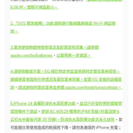
6.06 吋。實際可視區較小。
2.「SOS 緊急服務」功能須透過行動網路連線或 Wi-Fi 通話使
用。
3.電池使用時間視使用情況及配置狀態而異。請參閱
apple.com/tw/batteries
，
以取得進一步資訊。
4.須使用數據方案。5G 僅於特定地區並透過特定電信業者提供。
連線速度會因所在地情況及電信業者而異。如需 5G 支援的詳細資
訊
，
請洽詢你的電信業者並參閱 apple.com/tw/iphone/cellular。
5.iPhone 14 具備防潑抗水與防塵功能
，
並且已在受控管的實驗室
環境條件下測試
，
達到 IEC 60529 標準的 IP68 等級 (在最深達 6
公尺水中最長可達 30 分鐘)。防潑抗水與防塵功能非永久狀態
，並
可能隨日常使用造成的耗損而下降。請勿為潮濕的 iPhone 充電；