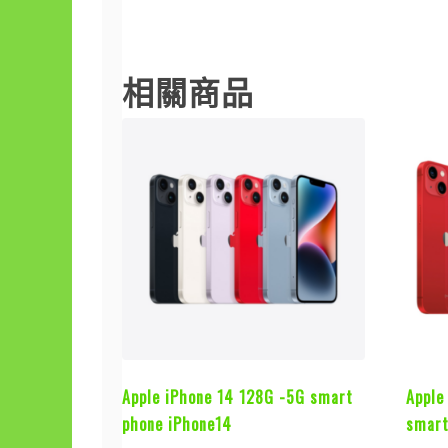
基隆收購
相關商品
Apple iPhone 14 128G -5G smart
Apple
phone iPhone14
smart