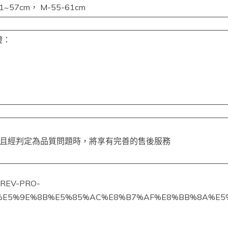
51~57cm， M-55-61cm
證：
壞且經判定為品質問題時，將享有完善的售後服務
v-REV-PRO-
E5%9E%8B%E5%85%AC%E8%B7%AF%E8%BB%8A%E5