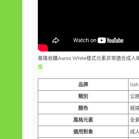
基隆收購Auroa White樣式元素非常適
格
品牌
GI
類別
公
顏色
競速
風格元素
全
適用對象
成