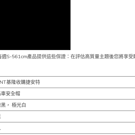
合成人每週S-561cm產品提供這些保證：在評估高質量主題後您將
ANT基隆收購捷安特
路車安全帽
黑， 極光白
素
人