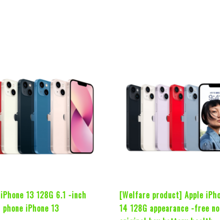
 iPhone 13 128G 6.1 -inch
[Welfare product] Apple iPh
 phone iPhone 13
14 128G appearance -free no