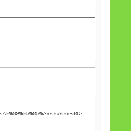
%AE%89%E5%85%A8%E5%B8%BD-