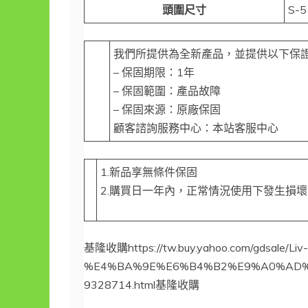
頭圍尺寸
S-
我們所提供為全新產品，並提供以下保
– 保固期限：1年
– 保固範圍：產品故障
– 保固來源：原廠保固
顧客諮詢服務中心：本站客服中心
1.新品享無條件保固
2.購買日一年內，正常情況使用下發生損
基隆收購https://tw.buy.yahoo.com/gdsale/Li
%E4%BA%9E%E6%B4%B2%E9%A0%AD%
9328714.html基隆收購