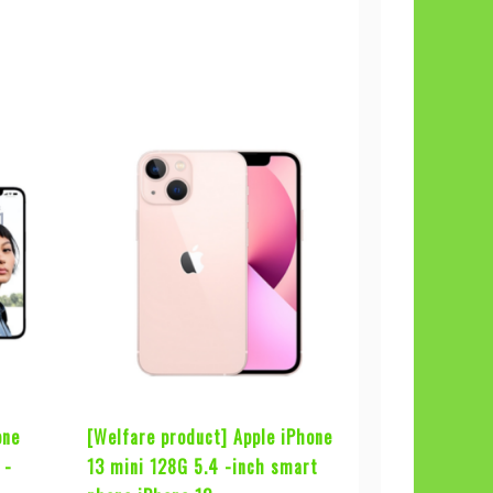
one
[Welfare product] Apple iPhone
 -
13 mini 128G 5.4 -inch smart