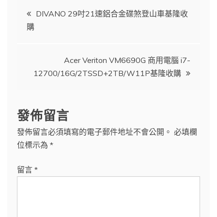
文
DIVANO 29吋21速鋁合金碟煞登山車基隆收
購
章
導
Acer Veriton VM6690G 商用電腦 i7-
12700/16G/2TSSD+2TB/W11P基隆收購
覽
發佈留言
發佈留言必須填寫的電子郵件地址不會公開。
必填欄
位標示為
*
留言
*