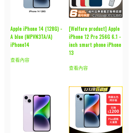
Apple iPhone 14 (128G) -
[Welfare product] Apple
A blue (MPVN3TA/A)
iPhone 12 Pro 256G 6.1 -
iPhone14
inch smart phone iPhone
13
查看內容
查看內容