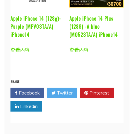
Apple iPhone 14 (128g)-
Apple iPhone 14 Plus
Purple (MPV03TA/A)
(128G) -A blue
iPhone14
(MQ523TA/A) iPhone14
查看內容
查看內容
SHARE
Facebook
Twitter
Pinterest
Linkedin