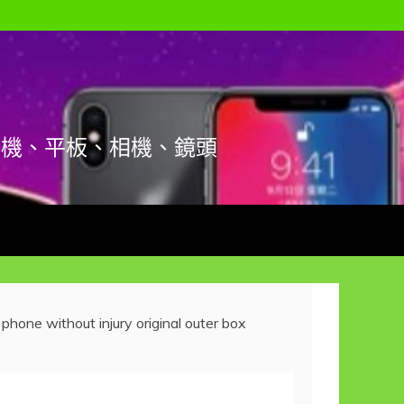
手機、平板、相機、鏡頭
one without injury original outer box