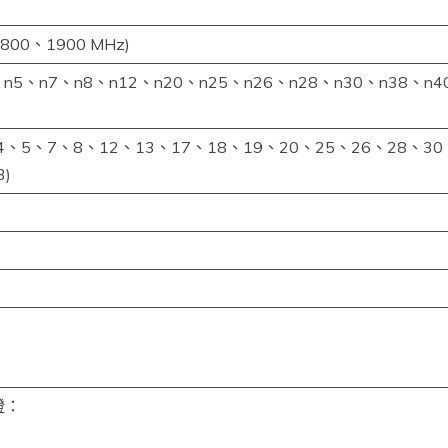
800、1900 MHz)
3、n5、n7、n8、n12、n20、n25、n26、n28、n30、n38、n
、4、5、7、8、12、13、17、18、19、20、25、26、28、30、3
)
證：