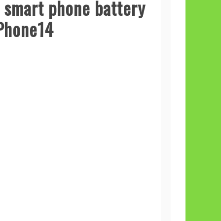
h smart phone battery
iPhone14