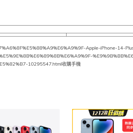
/%E7%A6%8F%E5%88%A9%E6%A9%9F-Apple-iPhone-14-Plu
%E5%9E%8B%E6%89%8B%E6%A9%9F-%E9%9B%BB%E6
5%82%B7-10295547.html收購手機