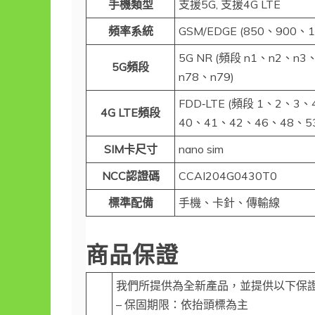
手機類型
支援5G, 支援4G LTE
頻率系統
GSM/EDGE (850、900、1
5G NR (頻段 n1、n2、n
5G頻段
n78、n79)
FDD‑LTE (頻段 1、2、3
4G LTE頻段
40、41、42、46、48、53
SIM卡尺寸
nano sim
NCC認證碼
CCAI204G0430T0
標準配備
手機、卡針、傳輸線
商品保證
我們所提供為全新產品，並提供以下保
– 保固期限：依抬頭標為主