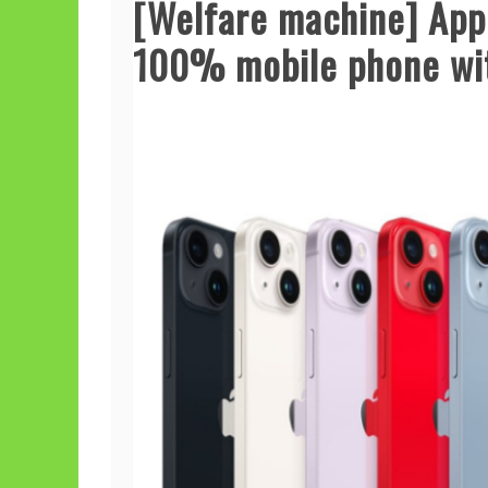
[Welfare machine] Appl
100% mobile phone with