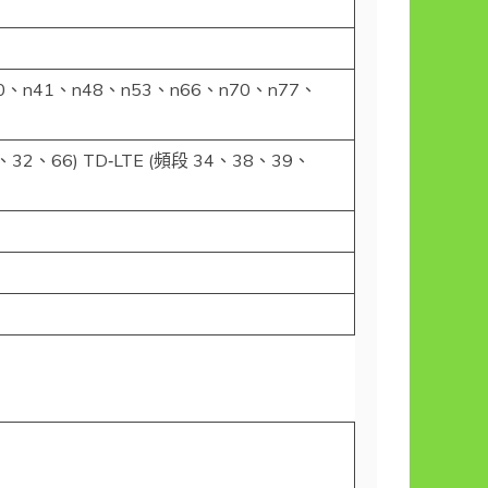
40、n41、n48、n53、n66、n70、n77、
2、66) TD‑LTE (頻段 34、38、39、