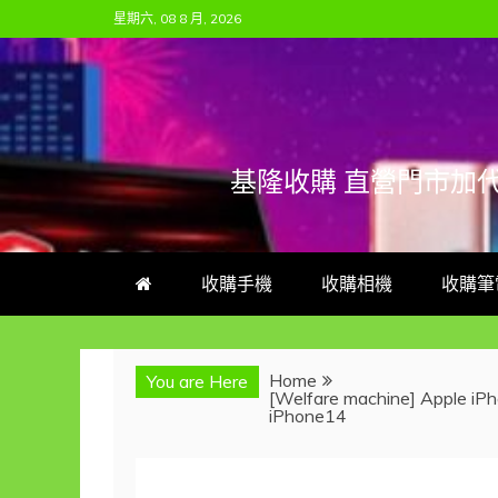
Skip
星期六, 08 8 月, 2026
to
content
基隆收購 直營門市加
收購手機
收購相機
收購筆
Home
You are Here
[Welfare machine] Apple iPh
iPhone14