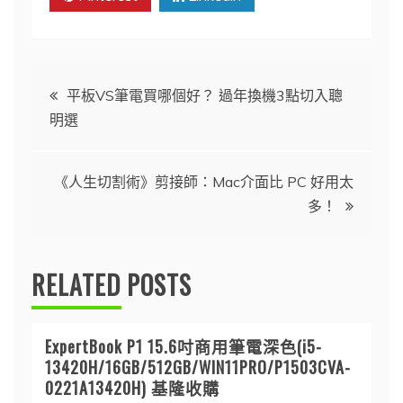
文
平板VS筆電買哪個好？ 過年換機3點切入聰
明選
章
導
《人生切割術》剪接師：Mac介面比 PC 好用太
多！
覽
RELATED POSTS
ExpertBook P1 15.6吋商用筆電深色(i5-
13420H/16GB/512GB/WIN11PRO/P1503CVA-
0221A13420H) 基隆收購