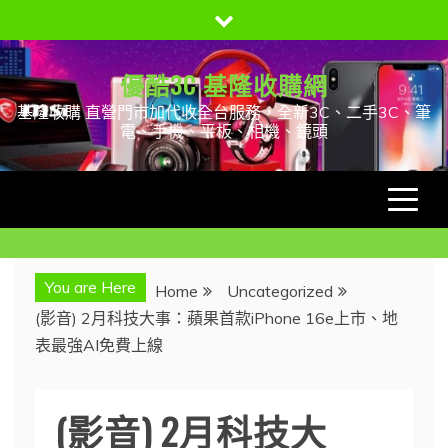
Skip
to
content
優酷3C 基隆收購網
基隆收購 直營門市加代收全台服務，全新3C、二手3C、筆
電、手機、平板、相機、鏡頭
You are Here
Home
Uncategorized
(影音) 2月科技大事：蘋果首款iPhone 16e上市、地
表最強AI免費上線
(影音) 2月科技大