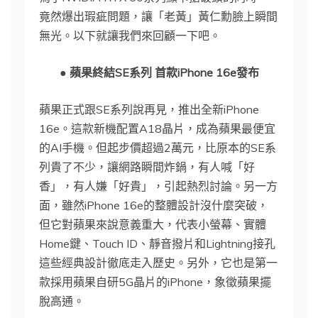
竟然爆出瑕疵問題，讓「老黃」黃仁勳臉上瞬間
無光。以下就讓我們來回顧一下吧。
● 蘋果終結SE系列 首款iPhone 16e發布
蘋果正式跟SE系列說再見，推出全新iPhone
16e。這款新機配置A18晶片，成為蘋果最便宜
的AI手機。但起步價超過2萬元，比原本的SE系
列貴了不少，讓網路瞬間炸鍋，有人喊「好
香」，有人嫌「好貴」，引起熱烈討論。另一方
面，雖然iPhone 16e的整體設計沒什麼突破，
但它對蘋果來說意義重大，代表小螢幕、實體
Home鍵、Touch ID、靜音撥片和Lightning接孔
這些經典設計徹底走入歷史。另外，它也是第一
款採用蘋果自研5G晶片的iPhone，象徵蘋果擺
脫高通。