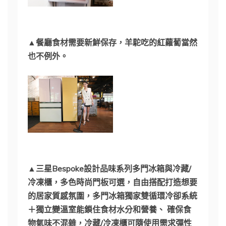
▲餐廳食材需要新鮮保存，羊駝吃的紅蘿蔔當然
也不例外。
▲三星Bespoke設計品味系列多門冰箱與冷藏/
冷凍櫃，多色時尚門板可選，自由搭配打造想要
的居家質感氛圍，多門冰箱獨家雙循環冷卻系統
＋獨立變溫室能鎖住食材水分和營養、 確保食
物氣味不混雜，冷藏/冷凍櫃可隨使用需求彈性