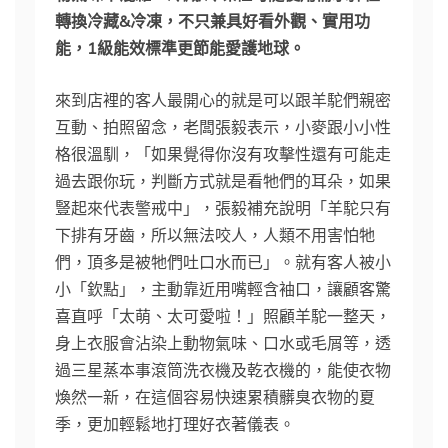
轉換冷藏&冷凍，不只兼具好看外觀、實用功
能，1級能效標準更節能愛護地球。
來到店裡的客人最開心的就是可以跟羊駝們親密
互動、拍照留念，老闆張毅表示，小麥跟小小性
格很溫馴，「如果覺得你沒有攻擊性還有可能走
過去跟你玩，判斷方式就是看牠們的耳朵，如果
豎起來代表警戒中」，張毅補充說明「羊駝只有
下排有牙齒，所以無法咬人，人類不用害怕牠
們，頂多是被牠們吐口水而已」。就有客人被小
小「欽點」，主動靠近用嘴輕含袖口，讓顧客驚
喜直呼「太萌、太可愛啦！」照顧羊駝一整天，
身上衣服會沾染上動物氣味、口水或毛屑等，透
過三星蒸本事滾筒洗衣機及乾衣機的，能使衣物
煥然一新，在這個容易快速累積髒臭衣物的夏
季，更加輕鬆地打理好衣著儀表。