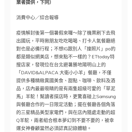
業者提供，下同）
消費中心／綜合報導
疫情解封後第一個暑假來囉～除了機票刷下去飛
出國玩，平時揪朋友吃吃喝喝、打卡人氣餐廳絕
對也是必備行程；不想IG跟別人「撞照片」po的
都是類似網美店，想來點不一樣的？ETtoday特
搜店家，發現位在台北避暑勝地陽明山上的
「DAVID&ALPACA 大衛小小羊」餐廳，不僅
提供多種精緻異國美食、甜點、咖啡、飲料及酒
品，店內最最吸睛的是有兩隻超級可愛的「草泥
馬」羊駝！幫讀者探店時，更驚喜碰上Samsung
與餐廳合作的一日限定活動；擺在餐廳各個角落
的三星精品美型家電們，與在店內隨處走動的超
Q羊駝，兩者組合根本夢幻到不要不要的，被幸
運女神眷顧當然必須認真記錄體驗。