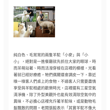
純白色、毛茸茸的兩隻羊駝「小麥」與「小
小」，絕對是一進餐廳就先抓住大家的眼球，時
而呆萌站著、時而活潑穿梭在店裡的模樣，光看
著就已經好療癒，牠們偶爾還會調皮一下，靠近
嗅一嗅客人們桌上的食物，不過客人只需要盡情
享受與羊駝相處的歡樂時光，店裡擺有三星空氣
清淨機，除了外型美觀外也能有效清除空氣中的
異味，不必擔心店裡充斥著羊駝味，或是動物毛
髮飄散的問題。老闆張毅表示「其實羊駝不像大