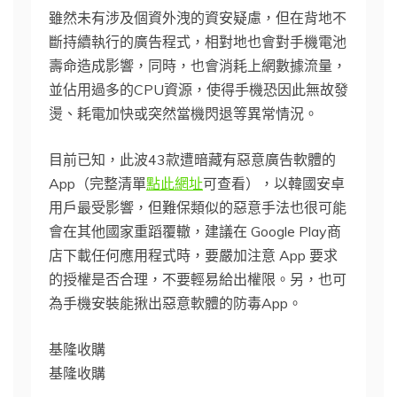
雖然未有涉及個資外洩的資安疑慮，但在背地不
斷持續執行的廣告程式，相對地也會對手機電池
壽命造成影響，同時，也會消耗上網數據流量，
並佔用過多的CPU資源，使得手機恐因此無故發
燙、耗電加快或突然當機閃退等異常情況。
目前已知，此波43款遭暗藏有惡意廣告軟體的
App（完整清單
點此網址
可查看），以韓國安卓
用戶最受影響，但難保類似的惡意手法也很可能
會在其他國家重蹈覆轍，建議在 Google Play商
店下載任何應用程式時，要嚴加注意 App 要求
的授權是否合理，不要輕易給出權限。另，也可
為手機安裝能揪出惡意軟體的防毒App。
基隆收購
基隆收購