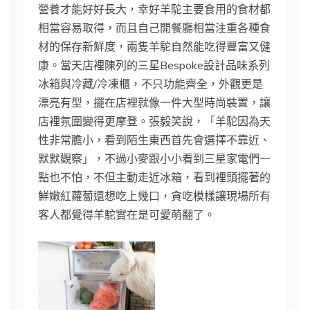
營養才能好好長大，幸好羊駝主要食用的食材都
相當容易取得，而且自己開餐廳相當注重各種食
材的保存新鮮度，兩隻羊駝自然能吃得豐富又健
康。當天店裡陳列的三星Bespoke設計品味系列
冰箱與冷藏/冷凍櫃，不只功能齊全，外觀更是
漂亮有型，擺在店裡就像一件大型時尚裝置，讓
店裡氛圍變得更摩登。張毅笑說，「羊駝因為天
性非常膽小，看到陌生東西首先會選擇不靠近、
默默觀察」，不過小麥跟小小看到三星家電們一
點也不怕，不但主動走近冰箱，看到裡頭擺著的
鮮嫩紅蘿蔔還想吃上幾口，貪吃模樣讓現場所有
客人都覺得羊駝實在是可愛萌翻了。