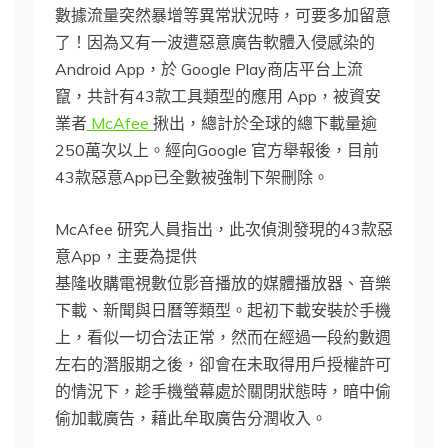
數據流量突然暴增等異常狀況時，可要多加留意
了！因為又有一波遭惡意廣告軟體入侵感染的
Android App，於 Google Play商店平台上流
竄，共計有43款工具類型的應用 App，被資安
業者
McAfee
揪出，總計於全球的總下載量逾
250萬次以上。經向Google 官方舉報後，目前
43款惡意App已全數被強制下架刪除。
McAfee 研究人員指出，此次偵測發現的43款惡
意App，主要為提供
基隆收購電視數位影音播放的媒體播放器、音樂
下載、新聞與日曆等類型。起初下載安裝於手機
上，看似一切合法正常，然而在經過一段約數週
左右的潛服期之後，卻會在未取得用戶授權許可
的情況下，趁手機螢幕處於關閉狀態時，暗中偷
偷加載廣告，藉此牟取廣告分潤收入。