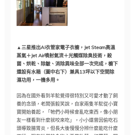
▲三星推出AI衣管家電子衣櫥，Jet Steam高溫
蒸氣＋Jet Air噴射氣流＋光觸媒除臭技術，殺
菌、烘乾、除皺、消除異味全部一次完成，櫥下
還設有水箱（圖中右下）兼具13坪以下空間除
濕功用，一機多用。
因為在國外看到羊駝覺得很特別又可愛才動了飼
養的念頭，老闆張毅笑說，自家兩隻羊駝從小寶
寶開始養起，「牠們小時候會亂吃東西，像小朋
友一樣看到什麼就咬來吃」，小小還曾因偷吃石
頭導致腸胃炎，但長大後慢慢分辨什麼能吃什麼