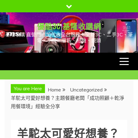
Skip
to
content
優酷3C 基隆收購網
基隆收購 直營門市加代收全台服務，全新3C、二手3C、筆
電、手機、平板、相機、鏡頭
You are Here
Home
Uncategorized
羊駝太可愛好想養？主題餐廳老闆「成功照顧＋乾淨
用餐環境」經驗全分享
羊駝太可愛好想養？