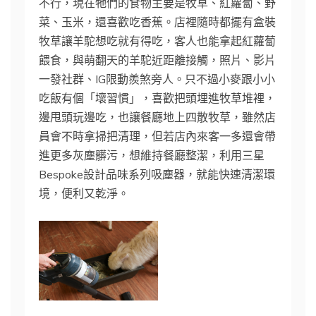
不行，現在牠們的食物主要是牧草、紅蘿蔔、野
菜、玉米，還喜歡吃香蕉。店裡隨時都擺有盒裝
牧草讓羊駝想吃就有得吃，客人也能拿起紅蘿蔔
餵食，與萌翻天的羊駝近距離接觸，照片、影片
一發社群、IG限動羨煞旁人。只不過小麥跟小小
吃飯有個「壞習慣」，喜歡把頭埋進牧草堆裡，
邊甩頭玩邊吃，也讓餐廳地上四散牧草，雖然店
員會不時拿掃把清理，但若店內來客一多還會帶
進更多灰塵髒污，想維持餐廳整潔，利用三星
Bespoke設計品味系列吸塵器，就能快速清潔環
境，便利又乾淨。