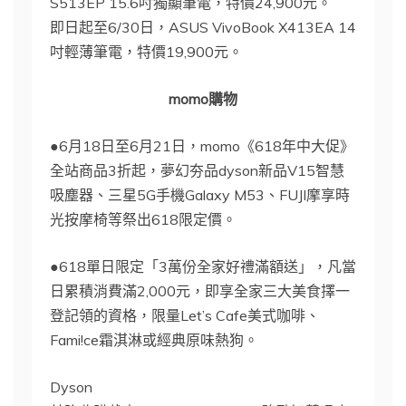
S513EP 15.6吋獨顯筆電，特價24,900元。
即日起至6/30日，ASUS VivoBook X413EA 14
吋輕薄筆電，特價19,900元。
momo購物
●6月18日至6月21日，momo《618年中大促》
全站商品3折起，夢幻夯品dyson新品V15智慧
吸塵器、三星5G手機Galaxy M53、FUJI摩享時
光按摩椅等祭出618限定價。
●618單日限定「3萬份全家好禮滿額送」，凡當
日累積消費滿2,000元，即享全家三大美食擇一
登記領的資格，限量Let’s Cafe美式咖啡、
Fami!ce霜淇淋或經典原味熱狗。
Dyson