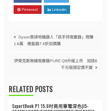
Pinterest
Linkedin
文
Dyson買掃地機器人「送手持吸塵器」現賺
1.6萬 捲髮器7.4折加價購
章
導
伊萊克斯無線吸塵器PURE Q9升級上市 加送6
千元吸頭定價不變
覽
RELATED POSTS
ExpertBook P1 15.6吋商用筆電深色(i5-