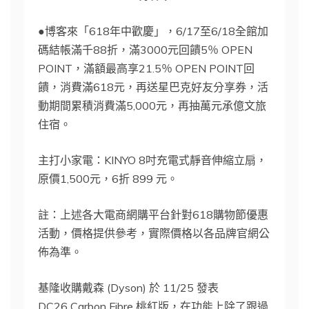
●博客來「618年中歡慶」，6/17至6/18全館加
碼結帳滿千88折，滿3000元回饋5％ OPEN
POINT，滿額最高享21.5％ OPEN POINT回
饋，消費滿618元，再送星巴克好友分享券，活
動期間累積消費滿5,000元，再抽萬元承億文旅
住宿。
主打小家電：KINYO 8吋充電式靜音伸縮立扇，
原價1,500元，6折 899 元。
註：上述各大電商網購平台針對618購物節優惠
活動，價格提供參考，實際價格以各品牌官網公
佈為準。
基隆收購戴森 (Dyson) 於 11/25 發表
DC26 Carbon Fibre 桃紅版，在功能上除了跟過