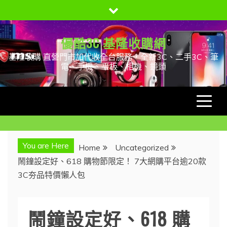
Skip
to
content
優酷3C 基隆收購網
基隆收購 直營門市加代收全台服務，全新3C、二手3C、筆
電、手機、平板、相機、鏡頭
You are Here
Home
Uncategorized
鬧鐘設定好、618 購物節限定！ 7大網購平台逾20款
3C夯品特價懶人包
鬧鐘設定好、618 購