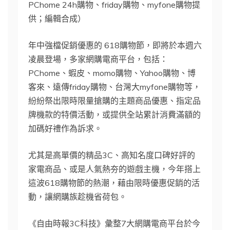
PChome 24h購物、friday購物、myfone購物提
供；編輯合成）
年中強檔促銷優惠的 618購物節，即將於本週六
凌晨登場，多家網購電商平台，包括：
PChome、蝦皮、momo購物、Yahoo購物、博
客來、遠傳friday購物、台灣大myfone購物等，
紛紛祭出限時限量搶購的主題商品優惠、指定品
牌機款的特價活動，或提供全站累計消費滿額的
加碼好禮作為訴求。
尤其是高單價的精品3C、高知名度口碑好評的
家電商品、或是人氣熱夯的遊戲主機，今年搭上
這波618購物節的熱潮，藉由限時優惠促銷的活
動，讓網購族趁機省荷包。
《自由時報3C科技》彙整7大網購電商平台於今