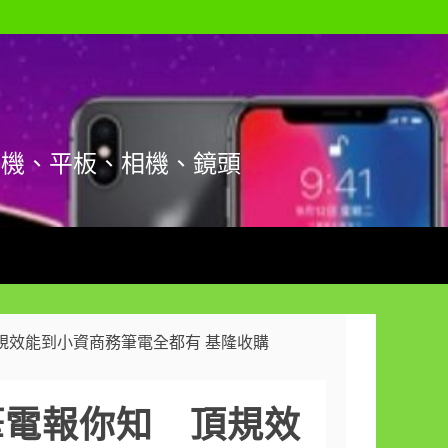
手機、平板、相機、鏡頭
頂規效能到小資商務筆電全都有 基隆收購
星筆電報你知 頂規效