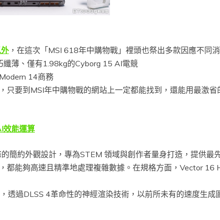
以外
，在這次「MSI 618年中購物戰」裡頭也祭出多款因應不
巧纖薄、僅有1.98kg的Cyborg 15 AI電競
ern 14商務
，只要到MSI年中購物戰的網站上一定都能找到，還能用最激省
進AI效能運算
打造俐落線條的簡約外觀設計，專為STEM 領域與創作者量身打造，提
速且精準地處理複雜數據。在規格方面，Vector 16 HX AI搭載最
，透過DLSS 4革命性的神經渲染技術，以前所未有的速度生成圖