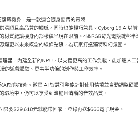
5mm的輕巧纖薄機身，是一款適合隨身攜帶的電競
滑順且高品質的觸感，同時也能輕巧兼具。Cyborg 15 AI
的材質能讓機身內部樣貌呈現在眼前。4區RGB背光電競鍵盤半
源鍵更以未來概念的線條點綴，為玩家打造獨特科幻氛圍。
e Ultra 7處理器，內建全新的NPU，以支援更高的工作負載，能加速人工
沉浸的遊戲體驗、更事半功倍的創作與工作效率。
MSI獨家AI智能技術。微星 AI 智慧引擎能針對使用情境並自動調
的環境中，仍可以享受到流暢且清晰的音效品質。
5 AI只要$29,618元就能帶回家，登錄再送$666電子現金。