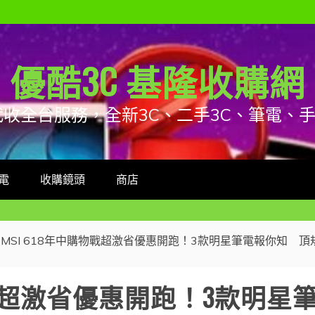
優酷3C 基隆收購網
代收全台服務，全新3C、二手3C、筆電、
電
收購鏡頭
商店
MSI 618年中購物戰超激省優惠開跑！3款明星筆電報你知 
購物戰超激省優惠開跑！3款明