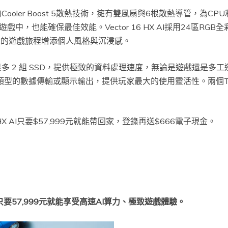
設計的Cooler Boost 5散熱技術，擁有雙風扇與6根散熱導管，
也能確保最佳效能。Vector 16 HX AI採用24區RGB全
你的遊戲旅程增添個人風格與沉浸感。
，支援最多 2 組 SSD，提供極致的資料處理速度，無論是遊戲還是多工
類型的數據傳輸或顯示輸出，提供玩家最大的使用靈活性。兩個Thun
6 HX AI只要$57,999元就能帶回家，登錄再送$666電子現金。
顯卡，只要57,999元就能享受高速AI算力、極致遊戲體驗。