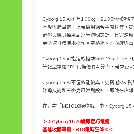
Cyborg 15 AI擁有1.98kg、21.9
基隆收購筆電。上蓋採用鋁合金屬材質，提供
鍵盤與機身採用局部半透明設計，具穿透感
更快速且精準地操作。空格鍵、方向鍵與電
Cyborg 15 AI指定款搭載Intel Cor
筆記型電腦GPU具備優異AI算力，帶來更
Cyborg 15 AI不僅效能優異，更搭配
降噪技術和三麥克風陣列設計，即使在嘈雜
在這次「MSI 618購物戰」中，Cyborg 1
＞＞Cyborg 15 AI纖薄輕巧電競
基隆收購筆電，618限時狂降＜＜