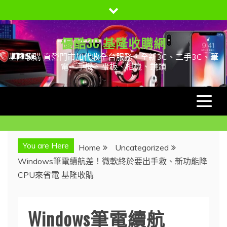
Skip
to
content
優酷3C 基隆收購網
基隆收購 直營門市加代收全台服務，全新3C、二手3C、筆
電、手機、平板、相機、鏡頭
You are Here
Home
Uncategorized
Windows筆電續航差！微軟終於要出手救、新功能降
CPU來省電 基隆收購
Windows筆電續航